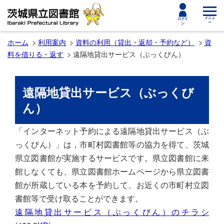
toggle
メニュ
ログイ
ー
ン
navigat
ホーム
利用案内
資料の利用（貸出・返却・予約など）
資
料を借りる・返す
遠隔地貸出サービス（ぶっくびん）
遠隔地貸出サービス（ぶっくび
ん）
「インターネット予約による遠隔地貸出サービス（ぶ
っくびん）」は，市町村図書館等の協力を得て、茨城
県立図書館が実施するサービスです。県立図書館に来
館しなくても、県立図書館ホームページから県立図書
館が所蔵している本を予約して、お近くの市町村立図
書館等で受け取ることができます。
遠隔地貸出サービス（ぶっくびん）のチラシ