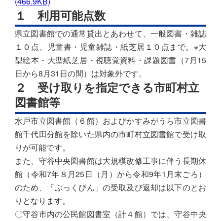
(466.9KB)
１ 利用可能点数
県立図書館での通常貸出とあわせて、一般図書・雑誌
１０点、児童書・児童雑誌・紙芝居１０点まで。※大
型絵本・大型紙芝居・視聴覚資料・課題図書（7月15
日から8月31日の間）は対象外です。
２ 受け取りを指定できる市町村立
図書館等
水戸市立図書館（６館）およびかすみがうら市立図書
館千代田分館を除いた県内の市町村立図書館で受け取
りが可能です。
また、守谷中央図書館は大規模改修工事に伴う長期休
館（令和
7
年８月
25
日（月）から令和
9
年
1
月末ごろ）
のため、「ぶっくびん」の受取及び返却は以下のとお
りとなります。
〇守谷市内の公民館図書室（計４館）では、守谷中央