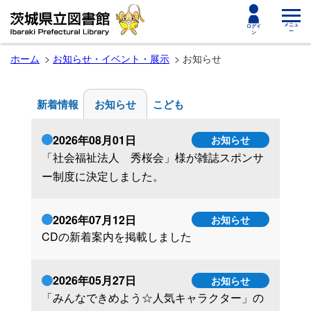
toggle
メニュ
ログイ
ー
ン
navigat
ホーム
お知らせ・イベント・展示
お知らせ
新着情報
お知らせ
こども
2026年08月01日
お知らせ
「社会福祉法人 秀桜会」様が雑誌スポンサ
ー制度に決定しました。
2026年07月12日
お知らせ
CDの新着案内を掲載しました
2026年05月27日
お知らせ
「みんなできめよう☆人気キャラクター」の