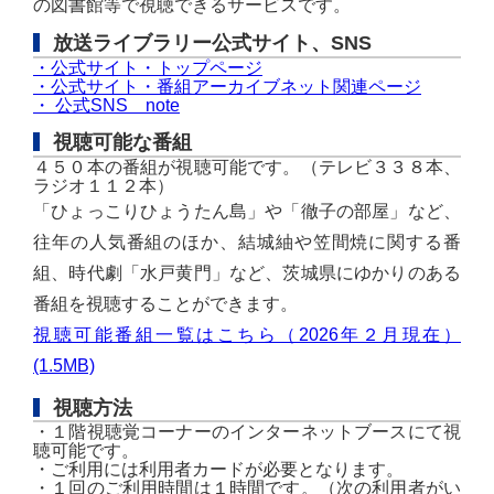
の図書館等で視聴できるサービスです。
放送ライブラリー公式サイト、SNS
・公式サイト・トップページ
・公式サイト・番組アーカイブネット関連ページ
・
公式
SNS
note
視聴可能な番組
４５０本の番組が視聴可能です。（テレビ３３８本、
ラジオ１１２本）
「ひょっこりひょうたん島」や「徹子の部屋」など、
往年の人気番組のほか、
結城紬や笠間焼に関する番
組、
時代劇「水戸黄門」など、茨城県にゆかりのある
番組を視聴することができます。
視聴可能番組一覧はこちら（2026年２月現在）
(1.5MB)
視聴方法
・１階視聴覚コーナーのインターネットブースにて視
聴可能です。
・ご利用には利用者カードが必要となります。
・１回のご利用時間は１時間です。（次の利用者がい