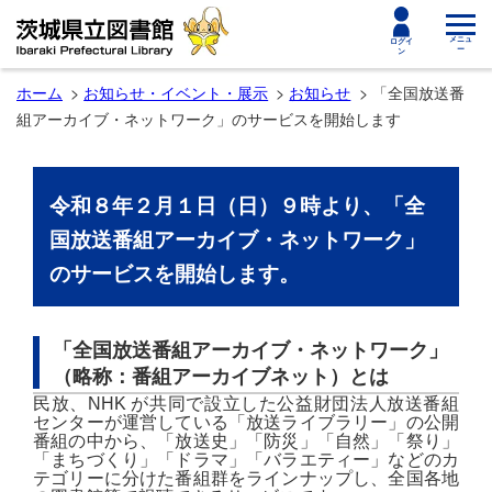
toggle
メニュ
ログイ
ー
ン
navigat
ホーム
お知らせ・イベント・展示
お知らせ
「全国放送番
組アーカイブ・ネットワーク」のサービスを開始します
令和８年２月１日（日）９時より、「全
国放送番組アーカイブ・ネットワーク」
のサービスを開始します。
「全国放送番組アーカイブ・ネットワーク」
（略称：番組アーカイブネット）とは
民放、
NHK
が共同で設立した公益財団法人放送番組
センターが運営している「放送ライブラリー」の公開
番組の中から、
「放送史」「防災」「自然」「祭り」
「まちづくり」「ドラマ」「バラエティー」などのカ
テゴリーに分けた番組群をラインナップし、
全国各地