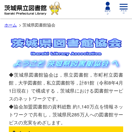
toggle
メニュ
ログイ
ー
ン
navigat
ホーム
茨城県図書館協会
◆茨城県図書館協会は，県立図書館，市町村立図書
館，大学図書館，私立図書館等，計81館（令和8年4月
1日現在）で構成する，茨城県における図書館サービ
スのネットワークです。
◆協会加盟図書館の資料総数 約1,140万点を情報ネッ
トワークで共有し，茨城県民285万人への図書館サー
ビスの充実をめざします。